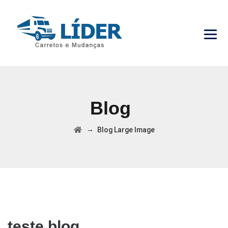
Blog
→
Blog Large Image
teste blog