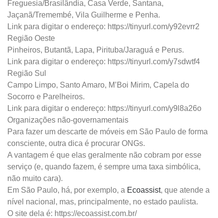
Freguesia/Brasilândia, Casa Verde, Santana,
Jaçanã/Tremembé, Vila Guilherme e Penha.
Link para digitar o endereço: https://tinyurl.com/y92evrr2
Região Oeste
Pinheiros, Butantã, Lapa, Pirituba/Jaraguá e Perus.
Link para digitar o endereço: https://tinyurl.com/y7sdwtf4
Região Sul
Campo Limpo, Santo Amaro, M’Boi Mirim, Capela do
Socorro e Parelheiros.
Link para digitar o endereço: https://tinyurl.com/y9l8a26o
Organizações não-governamentais
Para fazer um descarte de móveis em São Paulo de forma
consciente, outra dica é procurar ONGs.
A vantagem é que elas geralmente não cobram por esse
serviço (e, quando fazem, é sempre uma taxa simbólica,
não muito cara).
Em São Paulo, há, por exemplo, a
Ecoassist
, que atende a
nível nacional, mas, principalmente, no estado paulista.
O site dela é: https://ecoassist.com.br/