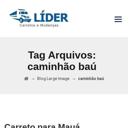
Tag Arquivos:
caminhão baú
→
→
Blog Large Image
caminhão baú
Carreto para Mauá