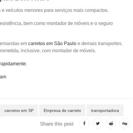
e veículos menores para serviços mais compactos.
resistência, bem como montador de móveis e o seguro
s demandas em
carretos em São Paulo
e demais transportes.
ometida, inclusive, com montador de móveis.
rapidamente
.
ram
carretos em SP
Empresa de carreto
transportadora
Share this post