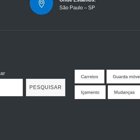
São Paulo – SP
ar
Carretos
Guarda móve
PESQUISAR
Içamento
Mudanças