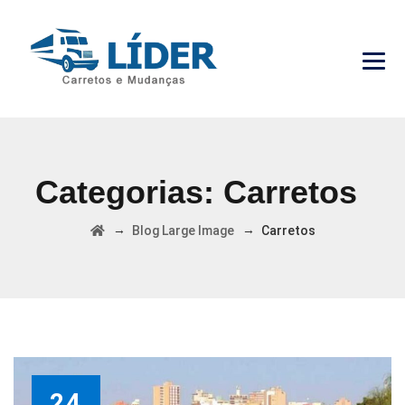
Categorias:
Carretos
→
→
Blog Large Image
Carretos
24