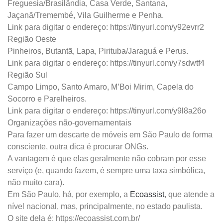
Freguesia/Brasilândia, Casa Verde, Santana,
Jaçanã/Tremembé, Vila Guilherme e Penha.
Link para digitar o endereço: https://tinyurl.com/y92evrr2
Região Oeste
Pinheiros, Butantã, Lapa, Pirituba/Jaraguá e Perus.
Link para digitar o endereço: https://tinyurl.com/y7sdwtf4
Região Sul
Campo Limpo, Santo Amaro, M’Boi Mirim, Capela do
Socorro e Parelheiros.
Link para digitar o endereço: https://tinyurl.com/y9l8a26o
Organizações não-governamentais
Para fazer um descarte de móveis em São Paulo de forma
consciente, outra dica é procurar ONGs.
A vantagem é que elas geralmente não cobram por esse
serviço (e, quando fazem, é sempre uma taxa simbólica,
não muito cara).
Em São Paulo, há, por exemplo, a
Ecoassist
, que atende a
nível nacional, mas, principalmente, no estado paulista.
O site dela é: https://ecoassist.com.br/