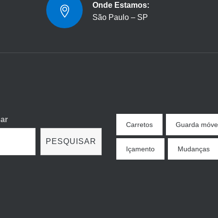
Onde Estamos:
São Paulo – SP
ar
Carretos
Guarda móve
PESQUISAR
Içamento
Mudanças