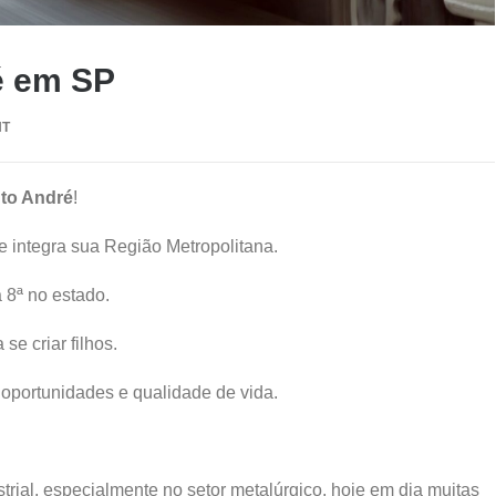
é em SP
NT
nto André
!
e integra sua Região Metropolitana.
 8ª no estado.
se criar filhos.
a oportunidades e qualidade de vida.
rial, especialmente no setor metalúrgico, hoje em dia muitas