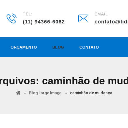
TEL:
EMAIL
(11) 94366-6062
contato@lid
ORÇAMENTO
BLOG
CONTATO
rquivos:
caminhão de mu
→
→
Blog Large Image
caminhão de mudança