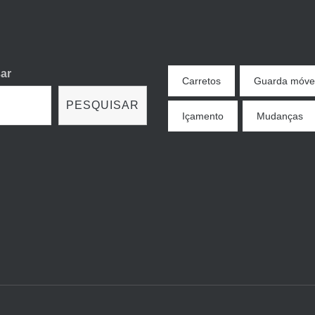
ar
Carretos
Guarda móve
PESQUISAR
Içamento
Mudanças