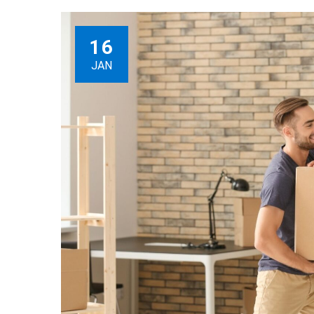
16
JAN