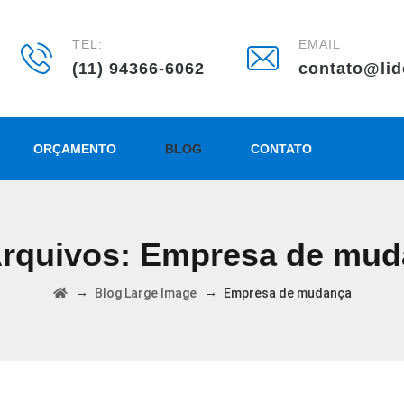
TEL:
EMAIL
(11) 94366-6062
contato@lid
ORÇAMENTO
BLOG
CONTATO
Arquivos:
Empresa de mud
→
→
Blog Large Image
Empresa de mudança