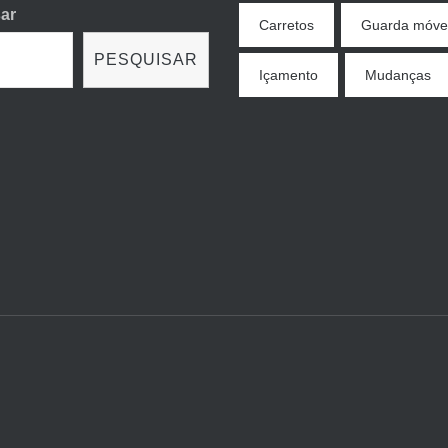
ar
Carretos
Guarda móve
PESQUISAR
Içamento
Mudanças