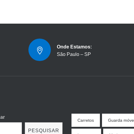
Onde Estamos:
São Paulo – SP
ar
Carretos
Guarda móve
PESQUISAR